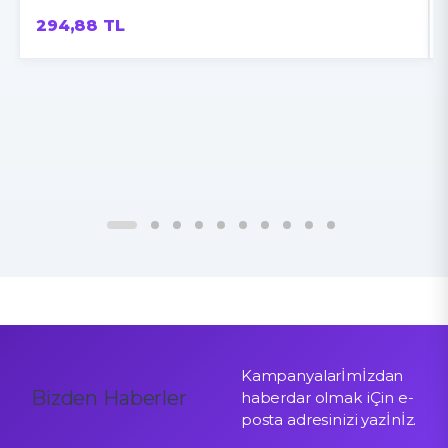
294,88 TL
Kampanyalarİmİzdan
Bizden Haberler
haberdar olmak iÇin e-
posta adresinizi yazİnİz.