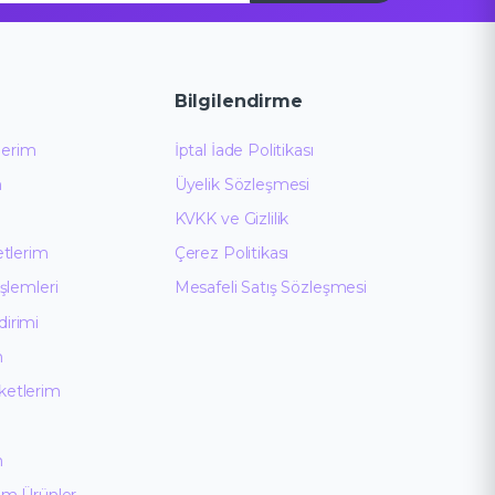
Bilgilendirme
ilerim
İptal İade Politikası
m
Üyelik Sözleşmesi
KVKK ve Gizlilik
etlerim
Çerez Politikası
İşlemleri
Mesafeli Satış Sözleşmesi
irimi
m
ketlerim
m
ğim Ürünler