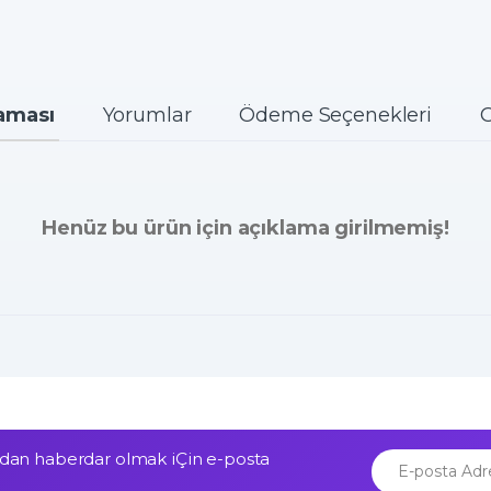
aması
Yorumlar
Ödeme Seçenekleri
G
Henüz bu ürün için açıklama girilmemiş!
an haberdar olmak iÇin e-posta
E-posta Adresiniz