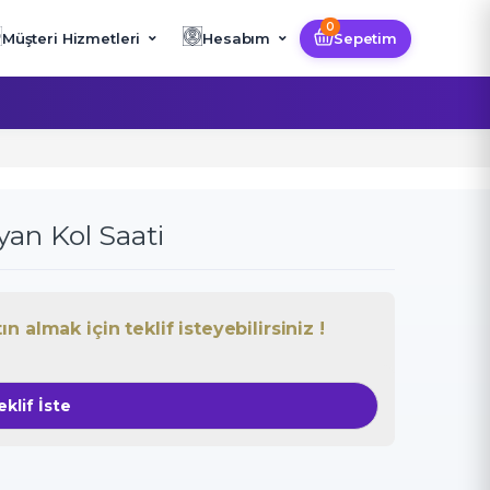
0
Müşteri Hizmetleri
Hesabım
Sepetim
yan Kol Saati
 almak için teklif isteyebilirsiniz !
eklif İste