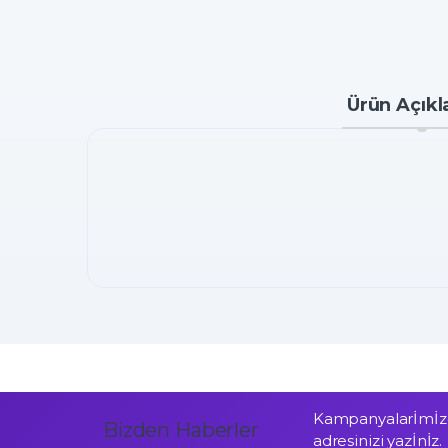
Ürün Açıkl
Kampanyalarİmİzd
Bizden Haberler
adresinizi yazİnİz.