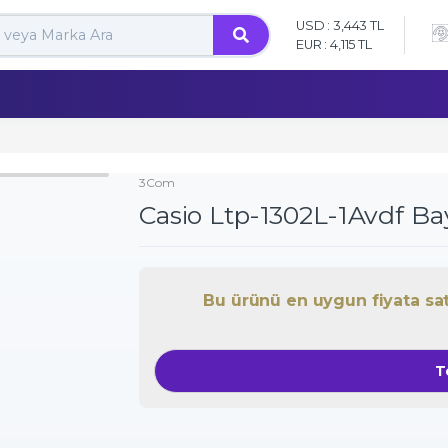
USD : 3,443 TL
EUR : 4,115 TL
3Com
Casio Ltp-1302L-1Avdf Ba
Bu ürünü en uygun fiyata satın
T