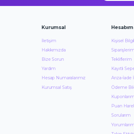
Kurumsal
Hesabım
İletişim
Kişisel Bilg
Hakkımızda
Siparişleri
Bize Sorun
Tekliflerim
Yardım
Kayıtlı Sep
Hesap Numaralarımız
Arıza-İade 
Kurumsal Satış
Ödeme Bild
Kuponları
Puan Hare
Sorularım
Yorumları
Takip Etti