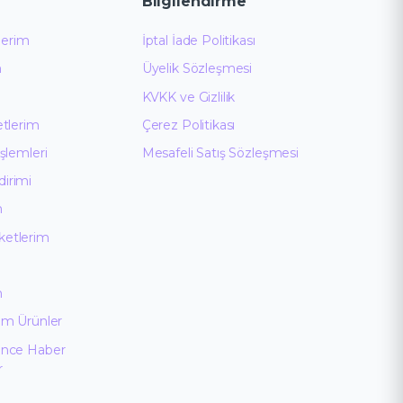
Bilgilendirme
ilerim
İptal İade Politikası
m
Üyelik Sözleşmesi
KVKK ve Gizlilik
etlerim
Çerez Politikası
İşlemleri
Mesafeli Satış Sözleşmesi
irimi
m
ketlerim
m
ğim Ürünler
ünce Haber
r