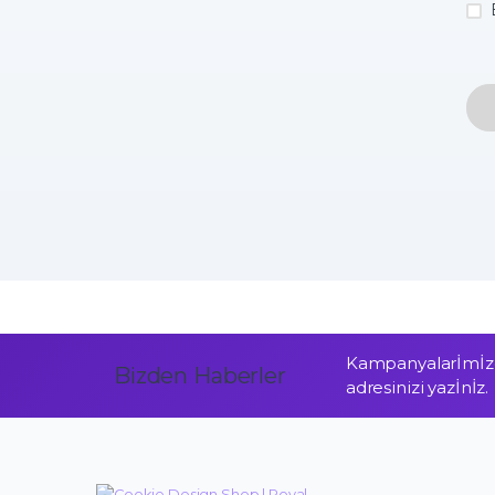
Kampanyalarİmİzd
Bizden Haberler
adresinizi yazİnİz.