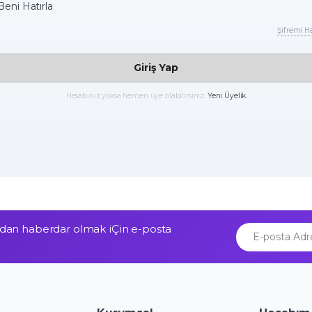
Beni Hatırla
Şifremi Ha
Giriş Yap
Hesabınız yoksa hemen üye olabilirsiniz.
Yeni Üyelik
an haberdar olmak iÇin e-posta
E-posta Adresiniz