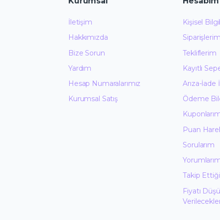
Kurumsal
Hesabım
İletişim
Kişisel Bilg
Hakkımızda
Siparişleri
Bize Sorun
Tekliflerim
Yardım
Kayıtlı Sep
Hesap Numaralarımız
Arıza-İade 
Kurumsal Satış
Ödeme Bild
Kuponları
Puan Hare
Sorularım
Yorumları
Takip Etti
Fiyatı Düş
Verilecekle