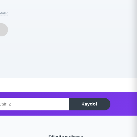
tırlat
Kaydol